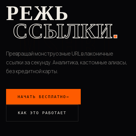
РЕЖЬ
ССЫЛКИ
.
MSHRT
Превращай монструозные URL в лаконичные
ссылки за секунду. Аналитика, кастомные алиасы,
без кредитной карты.
НАЧАТЬ БЕСПЛАТНО
→
КАК ЭТО РАБОТАЕТ